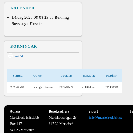
KALENDER
Lördag 2026-08-08 23:59
Bokning
Sovstugan Förskär
BOKNINGAR
Print All
Starttid
Objekt
Avslutas
Bokad av
Mobilnr
2026-08-08
Sovstugan Förskär
2026-08-09
Jan Ekblom
0791433906
Adress
Besöksadress
e-post
F
Mariefreds Båtklubb
Mariehovsvägen 23
info@mariefredsbk.se
Box 117
647 32 Mariefred
647 23 Mariefred