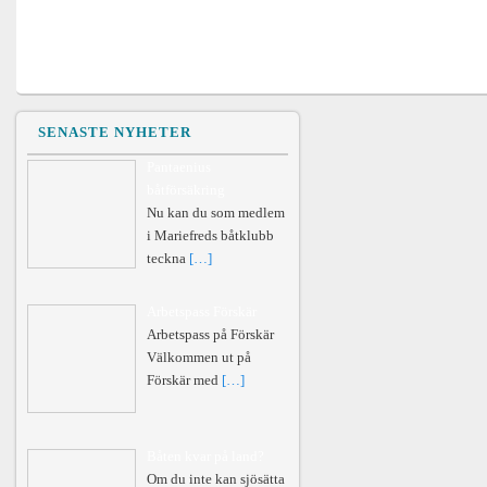
SENASTE NYHETER
Pantaenius
båtförsäkring
Nu kan du som medlem
i Mariefreds båtklubb
teckna
[…]
Arbetspass Förskär
Arbetspass på Förskär
Välkommen ut på
Förskär med
[…]
Båten kvar på land?
Om du inte kan sjösätta