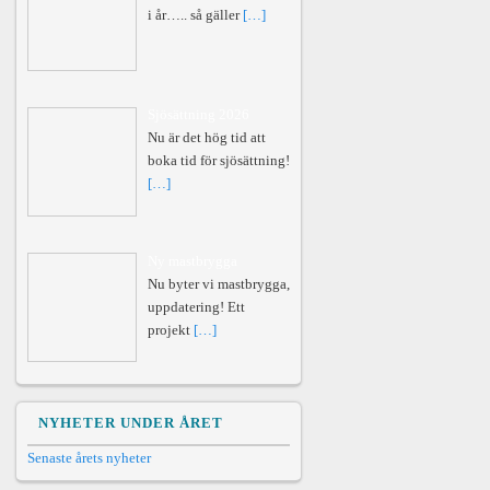
i år….. så gäller
[…]
Sjösättning 2026
Nu är det hög tid att
boka tid för sjösättning!
[…]
Ny mastbrygga
Nu byter vi mastbrygga,
uppdatering! Ett
projekt
[…]
NYHETER UNDER ÅRET
Senaste årets nyheter