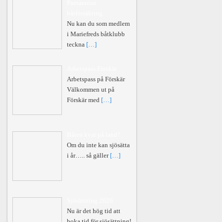
Pantaenius
båtförsäkring
Nu kan du som medlem
i Mariefreds båtklubb
teckna
[…]
Arbetspass Förskär
Arbetspass på Förskär
Välkommen ut på
Förskär med
[…]
Båten kvar på land?
Om du inte kan sjösätta
i år….. så gäller
[…]
Sjösättning 2026
Nu är det hög tid att
boka tid för sjösättning!