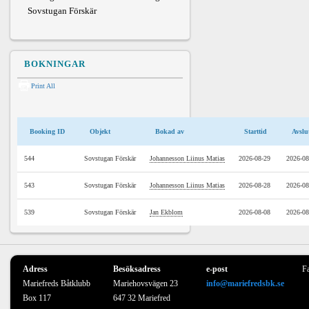
Sovstugan Förskär
BOKNINGAR
Print All
Booking ID
Objekt
Bokad av
Starttid
Avslu
544
Sovstugan Förskär
Johannesson Liinus Matias
2026-08-29
2026-08
543
Sovstugan Förskär
Johannesson Liinus Matias
2026-08-28
2026-08
539
Sovstugan Förskär
Jan Ekblom
2026-08-08
2026-08
Adress
Besöksadress
e-post
F
Mariefreds Båtklubb
Mariehovsvägen 23
info@mariefredsbk.se
Box 117
647 32 Mariefred