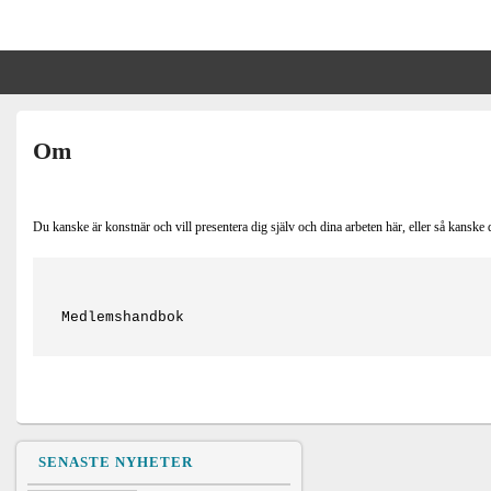
Mariefreds BK
Primära
sidofältet
Om
Widget
område
Du kanske är konstnär och vill presentera dig själv och dina arbeten här, eller så kanske d
Medlemshandbok
SENASTE NYHETER