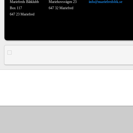
Mariefreds Båtklubb
Mariehovsvägen 23
info@mariefredsbk.se
Box 117
647 32 Mariefred
647 23 Mariefred
Upphovsrätt