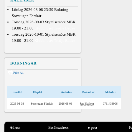
KALENDER
Lördag 2026-08-08 23:59
Bokning
Sovstugan Förskär
Torsdag 2026-09-03
Styrelsemöte MBK
19:00
- 21:00
Klubbhuset Tredje Backe
Torsdag 2026-10-01
Styrelsemöte MBK
19:00
- 21:00
Klubbhuset Tredje Backe
BOKNINGAR
Print All
Starttid
Objekt
Avslutas
Bokad av
Mobilnr
2026-08-08
Sovstugan Förskär
2026-08-09
Jan Ekblom
0791433906
Adress
Besöksadress
e-post
F