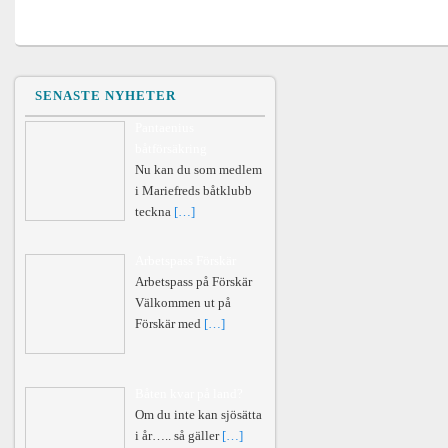
Sanering av bottenfärg
inlägg:
SENASTE NYHETER
Pantaenius
båtförsäkring
Nu kan du som medlem
i Mariefreds båtklubb
teckna
[…]
Arbetspass Förskär
Arbetspass på Förskär
Välkommen ut på
Förskär med
[…]
Båten kvar på land?
Om du inte kan sjösätta
i år….. så gäller
[…]