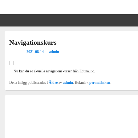
Mariefreds BK
Primära
sidofältet
Navigationskurs
Widget
område
Skrevs den
2021-08-14
av
admin
Nu kan du se
aktuella navigationskurser
från Edunautic.
Detta inlägg publicerades i
Äldre
av
admin
. Bokmärk
permalänken
.
Inläggsnavigering
Föregående
←
Föregående
Sommarhälsning från ordförande
inlägg:
Nästa
Nästa
→